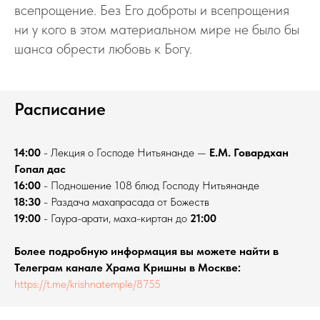
всепрощение. Без Его доброты и всепрощения
ни у кого в этом материальном мире не было бы
шанса обрести любовь к Богу.
Расписание
14:00
- Лекция о Господе Нитьянанде —
Е.М. Говардхан
Гопал дас
16:00
- Подношение 108 блюд Господу Нитьянанде
18:30
- Раздача махапрасада от Божеств
19:00
- Гаура-арати, маха-киртан до
21:00
Более подробную информация вы можете найти в
Телеграм канале Храма Кришны в Москве:
https://t.me/krishnatemple/8755